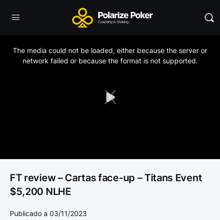
This
is
a
The media could not be loaded, either because the server or
modal
window.
network failed or because the format is not supported.
Play
Video
FT review – Cartas face-up – Titans Event
$5,200 NLHE
Publicado a 03/11/2023