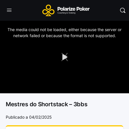
This
is
a
The media could not be loaded, either because the server or
modal
window.
network failed or because the format is not supported.
Play
Video
Mestres do Shortstack – 3bbs
Publicado a 04/02/2025