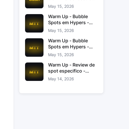
Jacinto
May 15, 2026
Warm Up - Bubble
Spots em Hypers -
João “JoaoChef“
May 15, 2026
Branco
Warm Up - Bubble
Spots em Hypers -
João JoaoChef
May 15, 2026
Branco
Warm Up - Review de
spot especifico -
xinas85
May 14, 2026