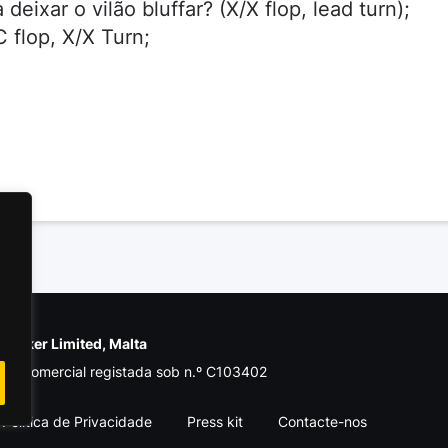
deixar o vilão bluffar? (X/X flop, lead turn);
C flop, X/X Turn;
e Poker Limited, Malta
de comercial registada sob n.º C103402
Política de Privacidade
Press kit
Contacte-nos