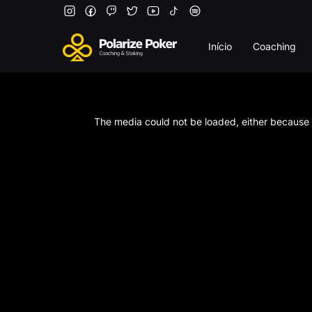
Início
Coaching
This
is
a
The media could not be loaded, either because t
modal
window.