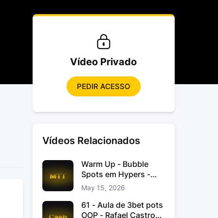
Vídeo Privado
PEDIR ACESSO
Vídeos Relacionados
Warm Up - Bubble
Spots em Hypers -
João “JoaoChef“
May 15, 2026
Branco
61 - Aula de 3bet pots
OOP - Rafael Castro