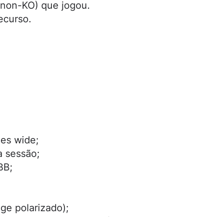
(non-KO) que jogou.
ecurso.
ges wide;
a sessão;
BB;
ge polarizado);