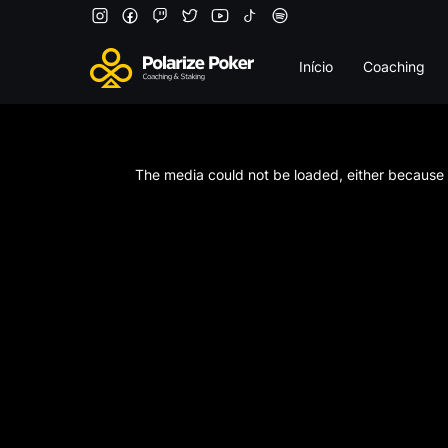
Início
Coaching
This
is
a
The media could not be loaded, either because t
modal
window.