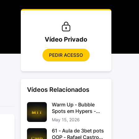
Vídeo Privado
PEDIR ACESSO
Vídeos Relacionados
Warm Up - Bubble
Spots em Hypers -
João “JoaoChef“
May 15, 2026
Branco
61 - Aula de 3bet pots
OOP - Rafael Castro