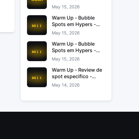
Jacinto
May 15, 2026
Warm Up - Bubble
Spots em Hypers -
João “JoaoChef“
May 15, 2026
Branco
Warm Up - Bubble
Spots em Hypers -
João JoaoChef
May 15, 2026
Branco
Warm Up - Review de
spot especifico -
xinas85
May 14, 2026