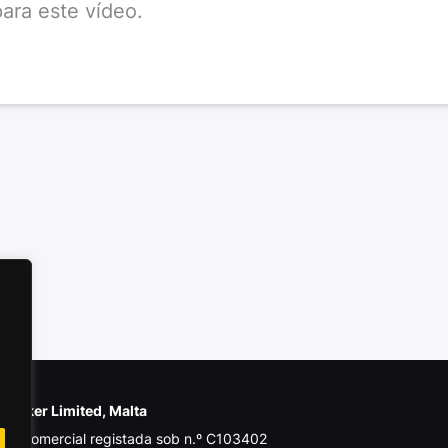
ara este vídeo.
e Poker Limited, Malta
de comercial registada sob n.º C103402