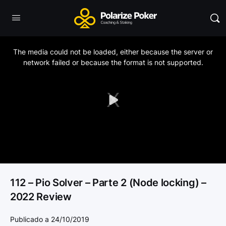
This
is
a
The media could not be loaded, either because the server or
modal
window.
network failed or because the format is not supported.
Play
Video
112 – Pio Solver – Parte 2 (Node locking) –
2022 Review
Publicado a 24/10/2019