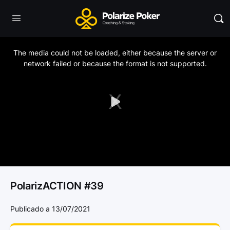
This
is
a
The media could not be loaded, either because the server or
modal
window.
network failed or because the format is not supported.
Play
Video
PolarizACTION #39
Publicado a 13/07/2021