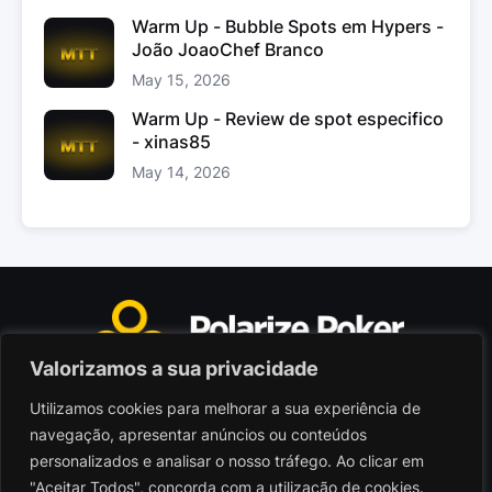
Warm Up - Bubble Spots em Hypers -
João JoaoChef Branco
May 15, 2026
Warm Up - Review de spot especifico
- xinas85
May 14, 2026
Valorizamos a sua privacidade
Utilizamos cookies para melhorar a sua experiência de
Polarize Poker Limited, Malta
navegação, apresentar anúncios ou conteúdos
Sociedade comercial registada sob n.º C103402
personalizados e analisar o nosso tráfego. Ao clicar em
"Aceitar Todos", concorda com a utilização de cookies.
© 2026 - Polarize Poker