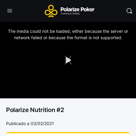
This
is
a
The media could not be loaded, either because the server or
modal
window.
network failed or because the format is not supported.
Play
Video
Polarize Nutrition #2
Publicado a 03/02/2021