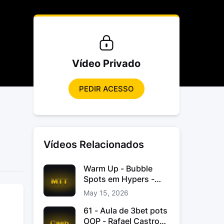
Vídeo Privado
PEDIR ACESSO
Vídeos Relacionados
Warm Up - Bubble
Spots em Hypers -
João “JoaoChef“
May 15, 2026
Branco
61 - Aula de 3bet pots
OOP - Rafael Castro