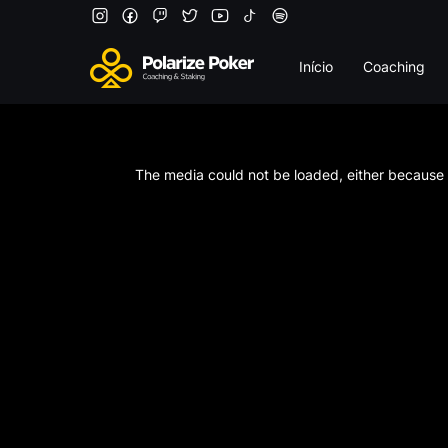
Início
Coaching
This
is
a
The media could not be loaded, either because t
modal
window.