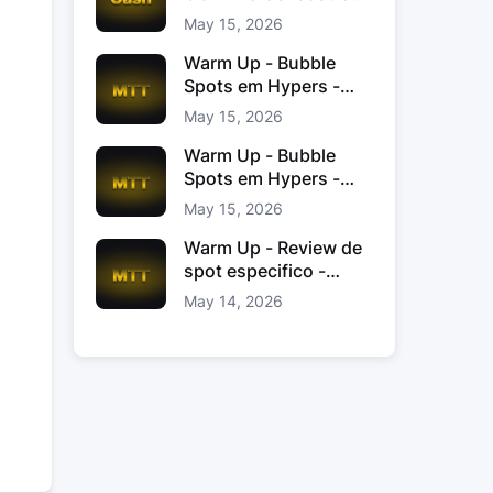
Jacinto
May 15, 2026
Warm Up - Bubble
Spots em Hypers -
João “JoaoChef“
May 15, 2026
Branco
Warm Up - Bubble
Spots em Hypers -
João JoaoChef
May 15, 2026
Branco
Warm Up - Review de
spot especifico -
xinas85
May 14, 2026