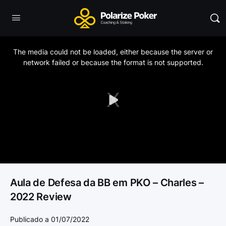
This
is
a
The media could not be loaded, either because the server or
modal
window.
network failed or because the format is not supported.
Play
Video
Aula de Defesa da BB em PKO – Charles –
2022 Review
Publicado a 01/07/2022