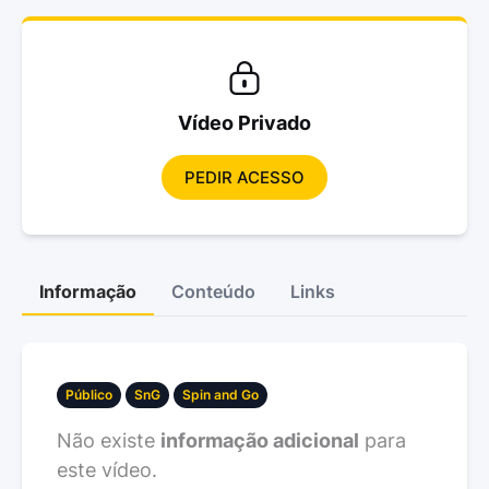
Vídeo Privado
PEDIR ACESSO
Informação
Conteúdo
Links
Público
SnG
Spin and Go
Não existe
informação adicional
para
este vídeo.