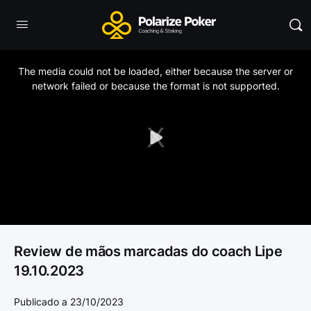
This
is
a
The media could not be loaded, either because the server or
modal
window.
network failed or because the format is not supported.
Play
Video
Review de mãos marcadas do coach Lipe
19.10.2023
Publicado a 23/10/2023