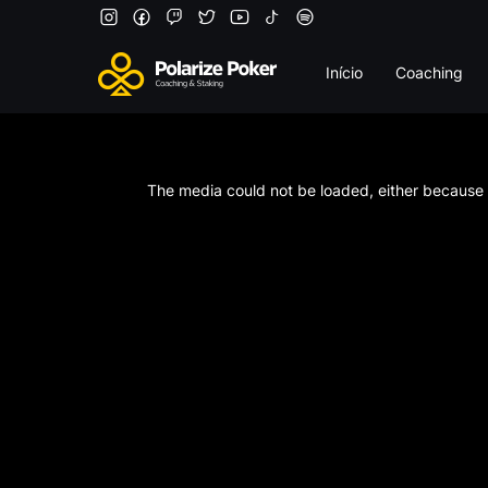
Início
Coaching
This
is
a
The media could not be loaded, either because t
modal
window.