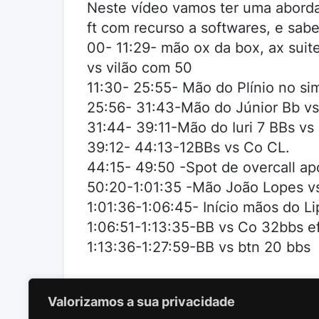
Neste vídeo vamos ter uma aborda
ft com recurso a softwares, e sab
00- 11:29- mão ox da box, ax suite
vs vilão com 50
11:30- 25:55- Mão do Plínio no si
25:56- 31:43-Mão do Júnior Bb vs
31:44- 39:11-Mão do Iuri 7 BBs vs
39:12- 44:13-12BBs vs Co CL.
44:15- 49:50 -Spot de overcall ap
50:20-1:01:35 -Mão João Lopes vs 
1:01:36-1:06:45- Início mãos do 
1:06:51-1:13:35-BB vs Co 32bbs ef
1:13:36-1:27:59-BB vs btn 20 bbs
Valorizamos a sua privacidade