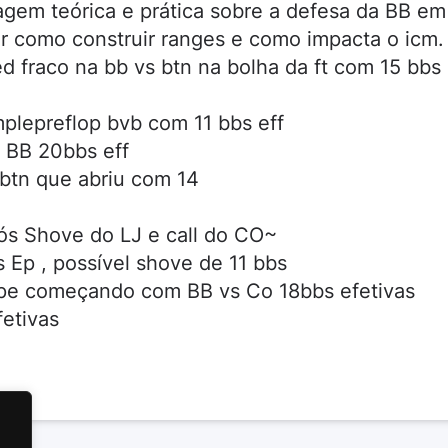
gem teórica e prática sobre a defesa da BB em
er como construir ranges e como impacta o icm.
d fraco na bb vs btn na bolha da ft com 15 bbs
mplepreflop bvb com 11 bbs eff
 BB 20bbs eff
 btn que abriu com 14
ós Shove do LJ e call do CO~
Ep , possível shove de 11 bbs
Lipe começando com BB vs Co 18bbs efetivas
etivas