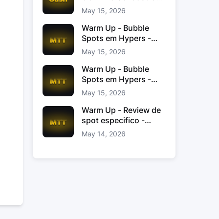
Jacinto
May 15, 2026
Warm Up - Bubble
Spots em Hypers -
João “JoaoChef“
May 15, 2026
Branco
Warm Up - Bubble
Spots em Hypers -
João JoaoChef
May 15, 2026
Branco
Warm Up - Review de
spot especifico -
xinas85
May 14, 2026