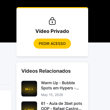
Vídeo Privado
PEDIR ACESSO
Vídeos Relacionados
Warm Up - Bubble
Spots em Hypers -
João “JoaoChef“
May 15, 2026
Branco
61 - Aula de 3bet pots
OOP - Rafael Castro