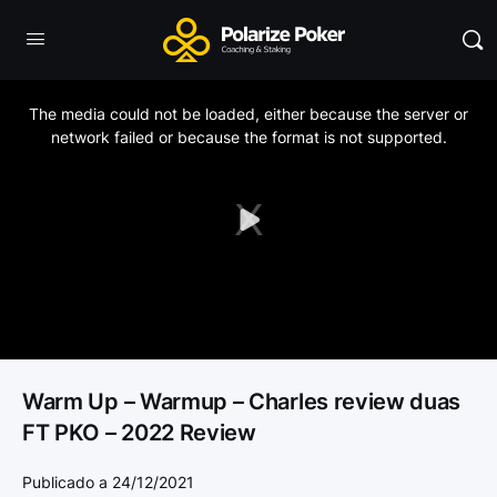
This
is
a
The media could not be loaded, either because the server or
modal
window.
network failed or because the format is not supported.
Play
Video
Warm Up – Warmup – Charles review duas
FT PKO – 2022 Review
Publicado a 24/12/2021