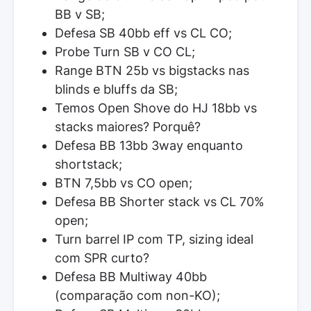
BB v SB;
Defesa SB 40bb eff vs CL CO;
Probe Turn SB v CO CL;
Range BTN 25b vs bigstacks nas
blinds e bluffs da SB;
Temos Open Shove do HJ 18bb vs
stacks maiores? Porquê?
Defesa BB 13bb 3way enquanto
shortstack;
BTN 7,5bb vs CO open;
Defesa BB Shorter stack vs CL 70%
open;
Turn barrel IP com TP, sizing ideal
com SPR curto?
Defesa BB Multiway 40bb
(comparação com non-KO);