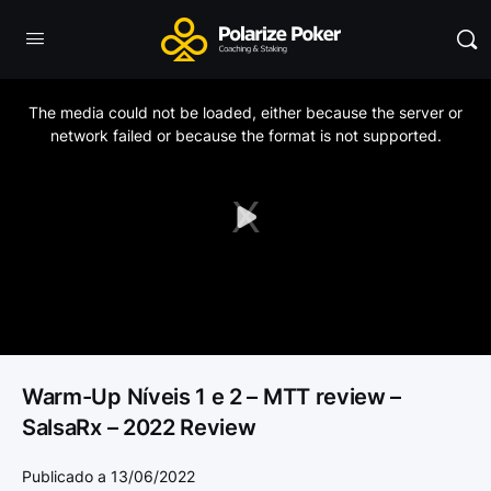
This
is
a
The media could not be loaded, either because the server or
modal
window.
network failed or because the format is not supported.
Play
Video
Warm-Up Níveis 1 e 2 – MTT review –
SalsaRx – 2022 Review
Publicado a 13/06/2022