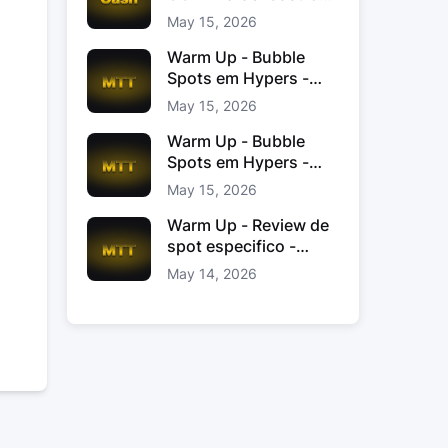
Jacinto
May 15, 2026
Warm Up - Bubble
Spots em Hypers -
João “JoaoChef“
May 15, 2026
Branco
Warm Up - Bubble
Spots em Hypers -
João JoaoChef
May 15, 2026
Branco
Warm Up - Review de
spot especifico -
xinas85
May 14, 2026