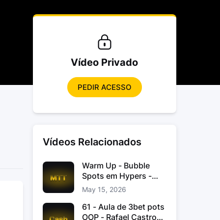
Vídeo Privado
PEDIR ACESSO
Vídeos Relacionados
Warm Up - Bubble
Spots em Hypers -
João “JoaoChef“
May 15, 2026
Branco
61 - Aula de 3bet pots
OOP - Rafael Castro