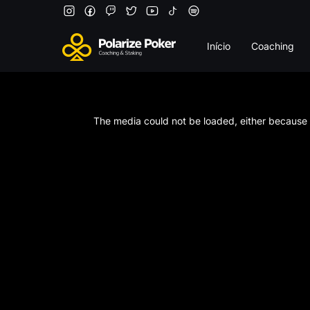
Início
Coaching
This
is
a
The media could not be loaded, either because t
modal
window.