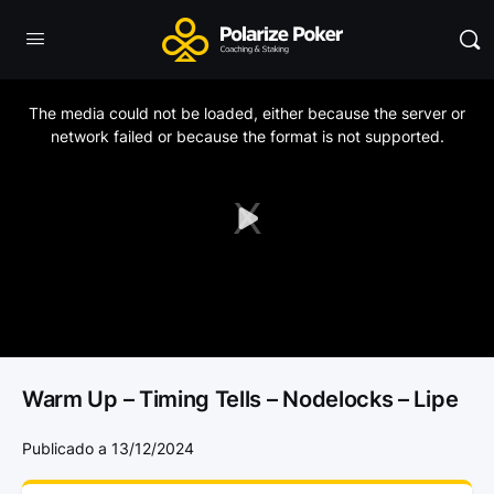
This
is
a
The media could not be loaded, either because the server or
modal
window.
network failed or because the format is not supported.
Play
Video
Warm Up – Timing Tells – Nodelocks – Lipe
Publicado a 13/12/2024