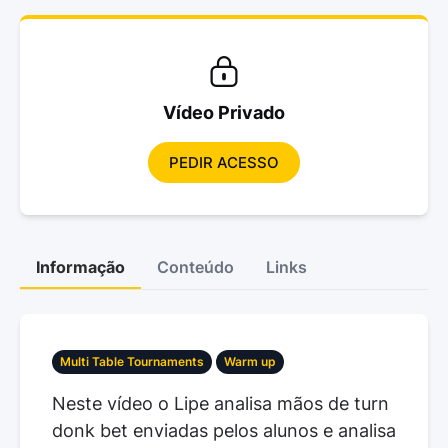
Vídeo Privado
PEDIR ACESSO
Informação
Conteúdo
Links
Multi Table Tournaments
Warm up
Neste vídeo o Lipe analisa mãos de turn
donk bet enviadas pelos alunos e analisa