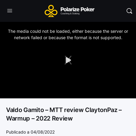
This
is
a
The media could not be loaded, either because the server or
modal
window.
network failed or because the format is not supported.
Play
Video
Valdo Gamito – MTT review ClaytonPaz –
Warmup – 2022 Review
Publicado a 04/08/2022