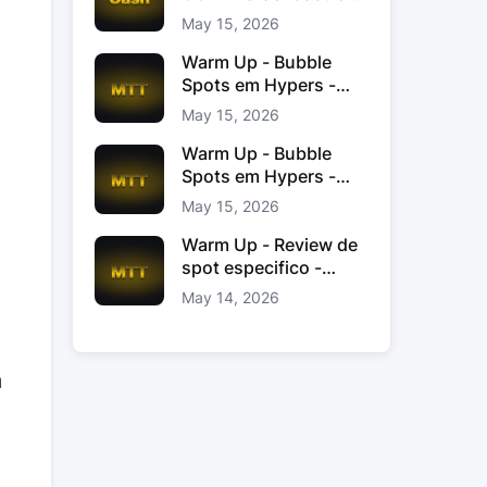
Jacinto
May 15, 2026
Warm Up - Bubble
Spots em Hypers -
João “JoaoChef“
May 15, 2026
Branco
Warm Up - Bubble
Spots em Hypers -
João JoaoChef
May 15, 2026
Branco
Warm Up - Review de
spot especifico -
xinas85
May 14, 2026
m