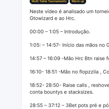
Multi Table Tournaments
Warm up
Neste vídeo é analisado um torne
Gtowizard e ao Hrc.
00:00 – 1:05 – Introdução.
1:05: – 14:57- Início das mãos no 
14:57 – 16:09 -Mão Hrc Btn raise f
16:10- 18:51 -Mão no flopzzila , Co
18:52- 28:50- Raise calls , resho
conta bountys e stacksizes.
28:55 – 37:12 – 3Bet pots pré e pó