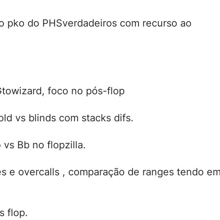
io pko do PHSverdadeiros com recurso ao
Gtowizard, foco no pós-flop
old vs blinds com stacks difs.
 vs Bb no flopzilla.
ves e overcalls , comparação de ranges tendo e
s flop.