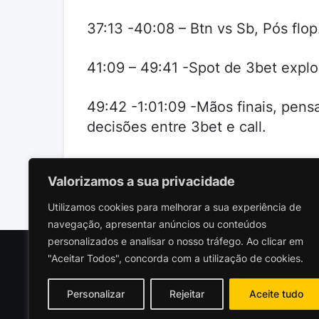
37:13 -40:08 – Btn vs Sb, Pós flop
41:09 – 49:41 -Spot de 3bet explo
49:42 -1:01:09 -Mãos finais, pen
decisões entre 3bet e call.
Valorizamos a sua privacidade
Utilizamos cookies para melhorar a sua experiência de
navegação, apresentar anúncios ou conteúdos
personalizados e analisar o nosso tráfego. Ao clicar em
"Aceitar Todos", concorda com a utilização de cookies.
Polariz
Socieda
Personalizar
Rejeitar
Aceite tudo