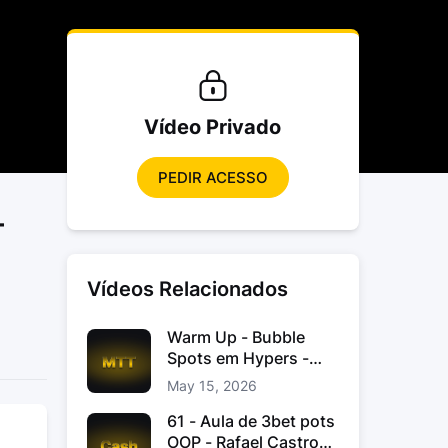
Vídeo Privado
PEDIR ACESSO
–
Vídeos Relacionados
Warm Up - Bubble
Spots em Hypers -
João “JoaoChef“
May 15, 2026
Branco
61 - Aula de 3bet pots
OOP - Rafael Castro