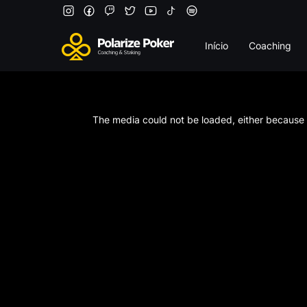
Início
Coaching
This
is
a
The media could not be loaded, either because t
modal
window.