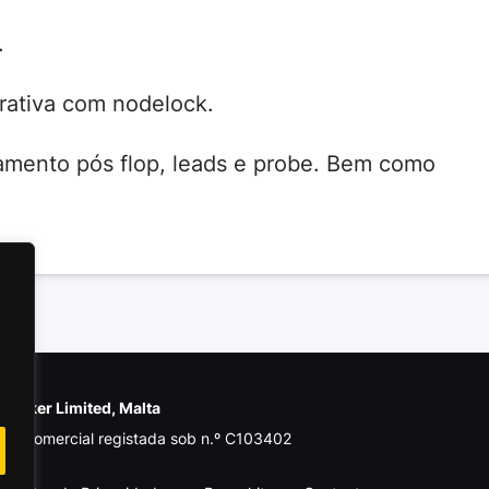
.
rativa com nodelock.
samento pós flop, leads e probe. Bem como
e Poker Limited, Malta
de comercial registada sob n.º C103402