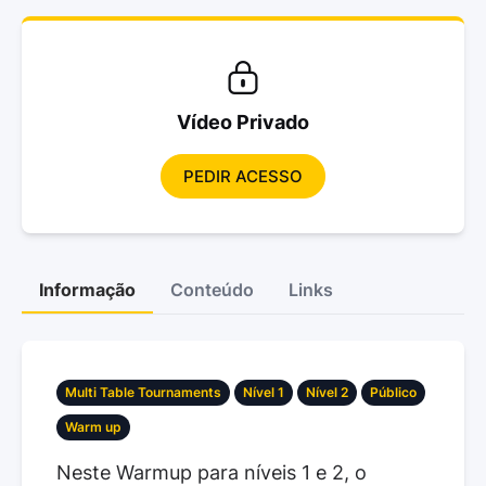
Vídeo Privado
PEDIR ACESSO
Informação
Conteúdo
Links
Multi Table Tournaments
Nível 1
Nível 2
Público
Warm up
Neste Warmup para níveis 1 e 2, o