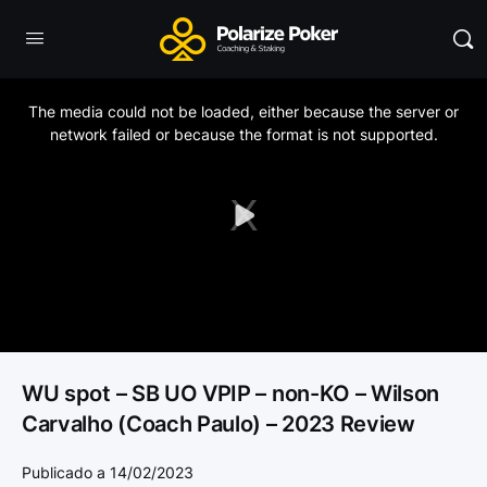
This
is
a
The media could not be loaded, either because the server or
modal
window.
network failed or because the format is not supported.
Play
Video
WU spot – SB UO VPIP – non-KO – Wilson
Carvalho (Coach Paulo) – 2023 Review
Publicado a 14/02/2023