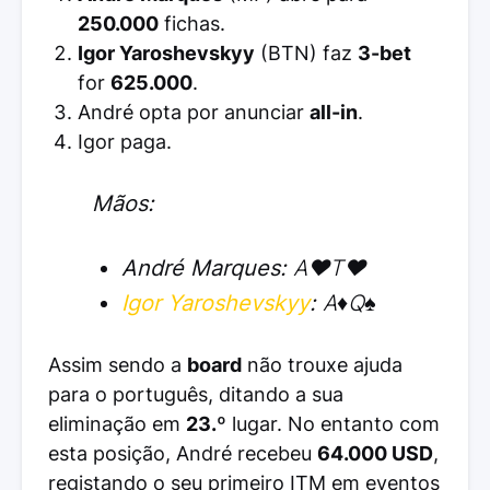
250.000
fichas.
Igor Yaroshevskyy
(BTN) faz
3-bet
for
625.000
.
André opta por anunciar
all-in
.
Igor paga.
Mãos:
André Marques:
A♥T♥
Igor Yaroshevskyy
:
A♦Q♠
Assim sendo a
board
não trouxe ajuda
para o português, ditando a sua
eliminação em
23.º
lugar. No entanto com
esta posição, André recebeu
64.000 USD
,
registando o seu primeiro ITM em eventos