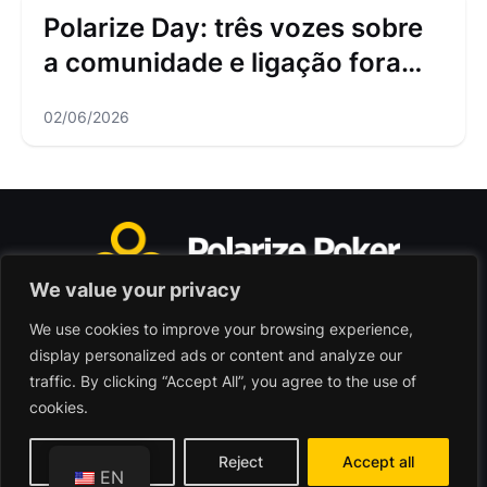
Polarize Day: três vozes sobre
a comunidade e ligação fora
das mesas
02/06/2026
We value your privacy
We use cookies to improve your browsing experience,
Polarize Poker Limited, Malta
display personalized ads or content and analyze our
Commercial company registered under no. C103402
traffic. By clicking “Accept All”, you agree to the use of
cookies.
© 2026 - Polarize Poker
Terms of use
Privacy Policy
Customize
Reject
Accept all
EN