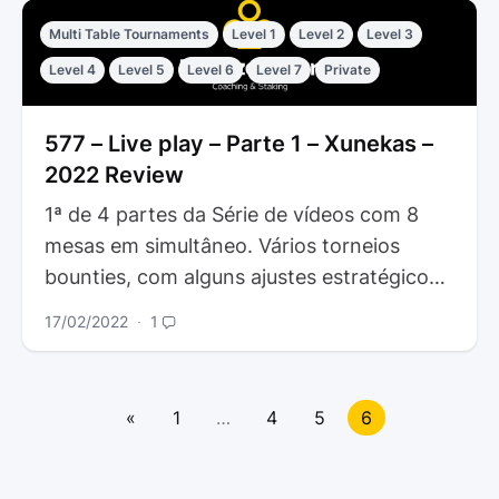
Multi Table Tournaments
Level 1
Level 2
Level 3
Level 4
Level 5
Level 6
Level 7
Private
577 – Live play – Parte 1 – Xunekas –
2022 Review
1ª de 4 partes da Série de vídeos com 8
mesas em simultâneo. Vários torneios
bounties, com alguns ajustes estratégicos.
00:04:58 – Explicação das Tags
17/02/2022
∙
1
Posts
navigation
«
1
…
4
5
6