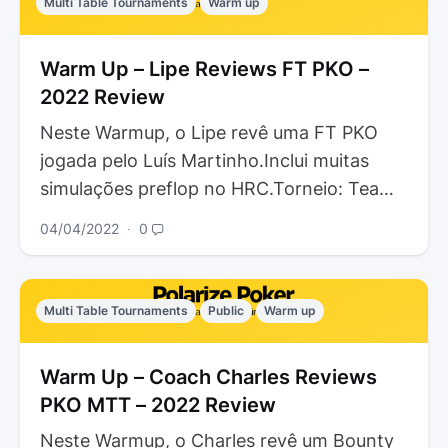
Multi Table Tournaments
Warm up
Warm Up – Lipe Reviews FT PKO –
2022 Review
Neste Warmup, o Lipe revê uma FT PKO
jogada pelo Luís Martinho.Inclui muitas
simulações preflop no HRC.Torneio: Tea
Time 20€ (Winamax). Data: 02.04.2022
04/04/2022
∙
0
Tópicos Relevantes…
Multi Table Tournaments
Public
Warm up
Warm Up – Coach Charles Reviews
PKO MTT – 2022 Review
Neste Warmup, o Charles revê um Bounty