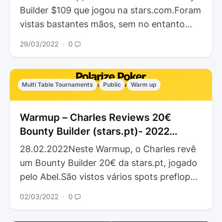
Builder $109 que jogou na stars.com.Foram
vistas bastantes mãos, sem no entanto
dispensar uma consulta ou outra no…
29/03/2022
∙
0
Multi Table Tournaments
Public
Warm up
Warmup – Charles Reviews 20€
Bounty Builder (stars.pt)- 2022
Review
28.02.2022Neste Warmup, o Charles revê
um Bounty Builder 20€ da stars.pt, jogado
pelo Abel.São vistos vários spots preflop
no HRC, por diferirem consideravelmente
02/03/2022
∙
0
dos ranges…