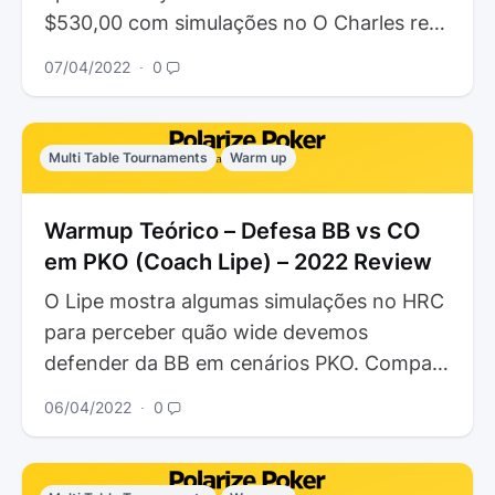
$530,00 com simulações no O Charles revê
uma FT PKO de…
07/04/2022
∙
0
Multi Table Tournaments
Warm up
Warmup Teórico – Defesa BB vs CO
em PKO (Coach Lipe) – 2022 Review
O Lipe mostra algumas simulações no HRC
para perceber quão wide devemos
defender da BB em cenários PKO. Compara
com spots Chip EV non-KO.Por fim,…
06/04/2022
∙
0