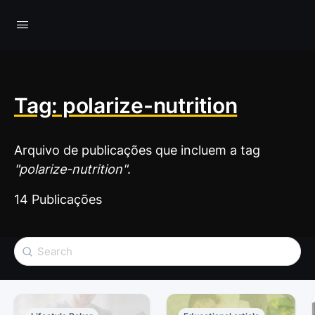
Tag: polarize-nutrition
Arquivo de publicações que incluem a tag
"polarize-nutrition"
.
14 Publicações