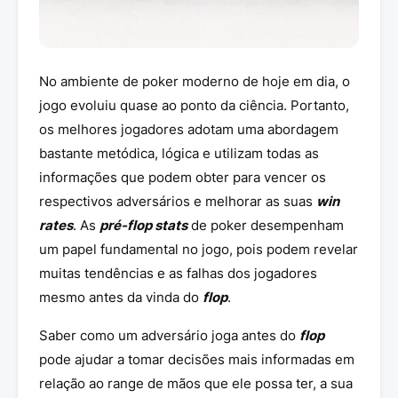
No ambiente de poker moderno de hoje em dia, o
jogo evoluiu quase ao ponto da ciência. Portanto,
os melhores jogadores adotam uma abordagem
bastante metódica, lógica e utilizam todas as
informações que podem obter para vencer os
respectivos adversários e melhorar as suas
win
rates
. As
pré-flop stats
de poker desempenham
um papel fundamental no jogo, pois podem revelar
muitas tendências e as falhas dos jogadores
mesmo antes da vinda do
flop
.
Saber como um adversário joga antes do
flop
pode ajudar a tomar decisões mais informadas em
relação ao range de mãos que ele possa ter, a sua