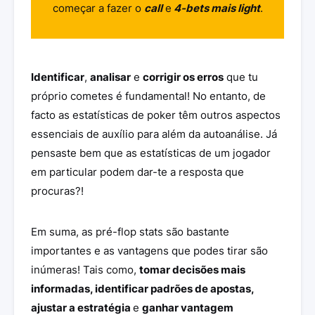
começar a fazer o
call
e
4-bets mais light
.
Identificar
,
analisar
e
corrigir os erros
que tu
próprio cometes é fundamental! No entanto, de
facto as estatísticas de poker têm outros aspectos
essenciais de auxílio para além da autoanálise. Já
pensaste bem que as estatísticas de um jogador
em particular podem dar-te a resposta que
procuras?!
Em suma, as pré-flop stats são bastante
importantes e as vantagens que podes tirar são
inúmeras! Tais como,
tomar decisões mais
informadas, identificar padrões de apostas,
ajustar a estratégia
e
ganhar vantagem