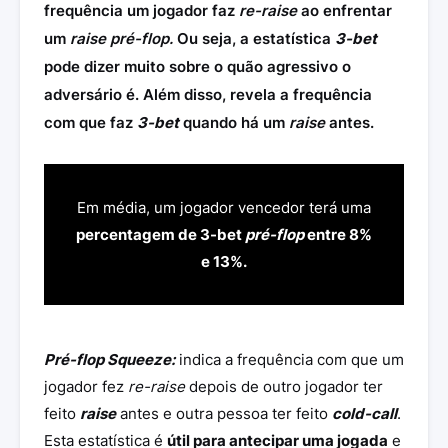
frequência um jogador faz
re-raise
ao enfrentar
um
raise pré-flop.
Ou seja, a estatística
3-bet
pode dizer muito sobre o quão agressivo o
adversário é. Além disso, revela a frequência
com que faz
3-bet
quando há um
raise
antes.
Em média, um jogador vencedor terá uma
percentagem de 3-bet
pré-flop
entre 8%
e 13%.
Pré-flop Squeeze:
indica a frequência com que um
jogador fez
re-raise
depois de outro jogador ter
feito
raise
antes e outra pessoa ter feito
cold-call
.
Esta estatística é
útil para antecipar uma jogada
e