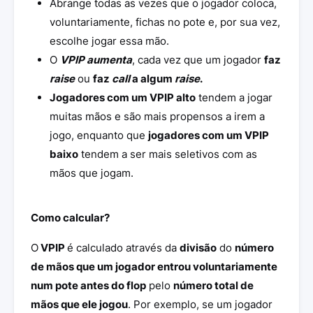
Abrange todas as vezes que o jogador coloca,
voluntariamente, fichas no pote e, por sua vez,
escolhe jogar essa mão.
O
VPIP aumenta
, cada vez que um jogador
faz
raise
ou
faz
call
a algum
raise
.
Jogadores com um VPIP alto
tendem a jogar
muitas mãos e são mais propensos a irem a
jogo, enquanto que
jogadores com um VPIP
baixo
tendem a ser mais seletivos com as
mãos que jogam.
Como calcular?
O
VPIP
é calculado através da
divisão
do
número
de mãos que um jogador entrou voluntariamente
num pote antes do flop
pelo
número total de
mãos que ele jogou
. Por exemplo, se um jogador