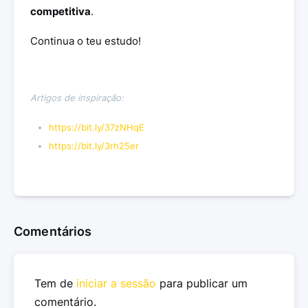
competitiva
.
Continua o teu estudo!
Artigos de inspiração:
https://bit.ly/37zNHqE
https://bit.ly/3rh25er
Comentários
Tem de
iniciar a sessão
para publicar um
comentário.