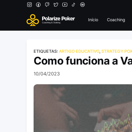
Início
Coaching
ETIQUETAS:
ARTIGO EDUCATIVO
,
STRATEGY PO
Como funciona a Va
10/04/2023