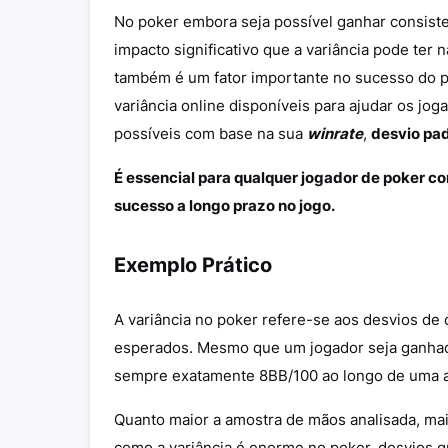
No poker embora seja possível ganhar consist
impacto significativo que a variância pode ter 
também é um fator importante no sucesso do po
variância online disponíveis para ajudar os j
possíveis com base na sua
winrate
,
desvio pa
É essencial para qualquer jogador de poker co
sucesso a longo prazo no jogo.
Exemplo Prático
A variância no poker refere-se aos desvios de
esperados. Mesmo que um jogador seja ganh
sempre exatamente 8BB/100 ao longo de uma am
Quanto maior a amostra de mãos analisada, mais
como a variância é enorme no poker, desvios