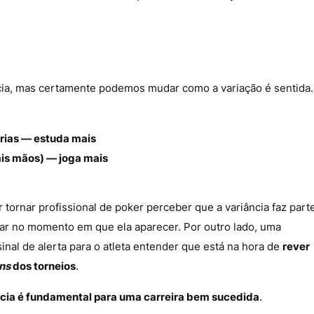
cia, mas certamente podemos mudar como a variação é sentida.
órias — estuda mais
is mãos) — joga mais
ornar profissional de poker perceber que a variância faz part
dar no momento em que ela aparecer. Por outro lado, uma
al de alerta para o atleta entender que está na hora de
rever
ns
dos torneios
.
cia é fundamental para uma carreira bem sucedida
.