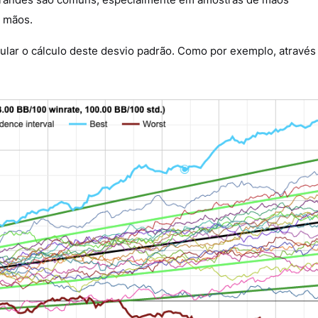
 mãos.
mular o cálculo deste desvio padrão. Como por exemplo, através