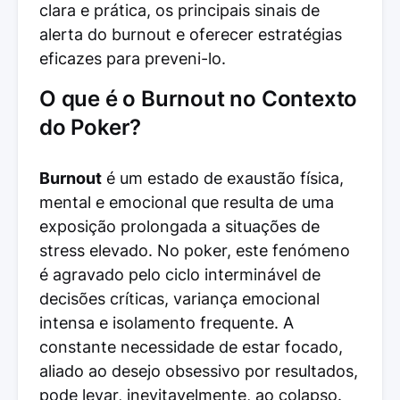
clara e prática, os principais sinais de
alerta do burnout e oferecer estratégias
eficazes para preveni-lo.
O que é o Burnout no Contexto
do Poker?
Burnout
é um estado de exaustão física,
mental e emocional que resulta de uma
exposição prolongada a situações de
stress elevado. No poker, este fenómeno
é agravado pelo ciclo interminável de
decisões críticas, variança emocional
intensa e isolamento frequente. A
constante necessidade de estar focado,
aliado ao desejo obsessivo por resultados,
pode levar, inevitavelmente, ao colapso.