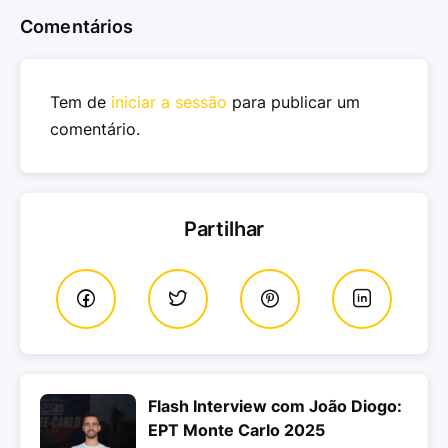
Comentários
Tem de
iniciar a sessão
para publicar um
comentário.
Partilhar
Flash Interview com João Diogo:
EPT Monte Carlo 2025