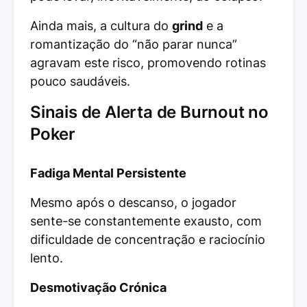
Ainda mais, a cultura do
grind
e a
romantização do “não parar nunca”
agravam este risco, promovendo rotinas
pouco saudáveis.
Sinais de Alerta de Burnout no
Poker
Fadiga Mental Persistente
Mesmo após o descanso, o jogador
sente-se constantemente exausto, com
dificuldade de concentração e raciocínio
lento.
Desmotivação Crónica