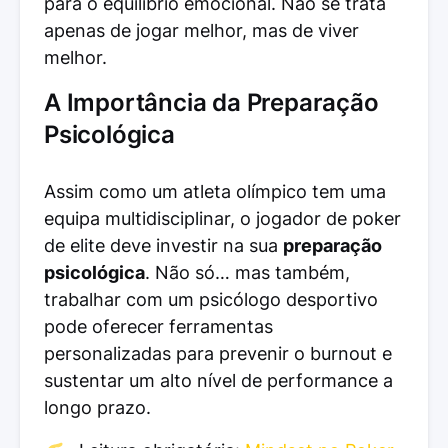
para o equilíbrio emocional. Não se trata
apenas de jogar melhor, mas de viver
melhor.
A Importância da Preparação
Psicológica
Assim como um atleta olímpico tem uma
equipa multidisciplinar, o jogador de poker
de elite deve investir na sua
preparação
psicológica
. Não só… mas também,
trabalhar com um psicólogo desportivo
pode oferecer ferramentas
personalizadas para prevenir o burnout e
sustentar um alto nível de performance a
longo prazo.