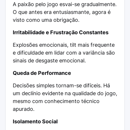
A paixão pelo jogo esvai-se gradualmente.
O que antes era entusiasmante, agora é
visto como uma obrigação.
Irritabilidade e Frustração Constantes
Explosões emocionais, tilt mais frequente
e dificuldade em lidar com a variância são
sinais de desgaste emocional.
Queda de Performance
Decisões simples tornam-se difíceis. Há
um declínio evidente na qualidade do jogo,
mesmo com conhecimento técnico
apurado.
Isolamento Social