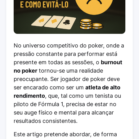
No universo competitivo do poker, onde a
pressão constante para performar está
presente em todas as sessões, o
burnout
no poker
tornou-se uma realidade
preocupante. Ser jogador de poker deve
ser encarado como ser um
atleta de alto
rendimento
, que, tal como um tenista ou
piloto de Fórmula 1, precisa de estar no
seu auge físico e mental para alcançar
resultados consistentes.
Este artigo pretende abordar, de forma