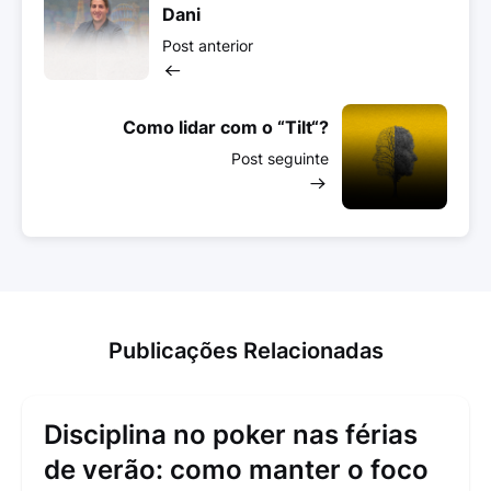
Dani
Post anterior
Como lidar com o “Tilt“?
Post seguinte
Publicações Relacionadas
Disciplina no poker nas férias
de verão: como manter o foco