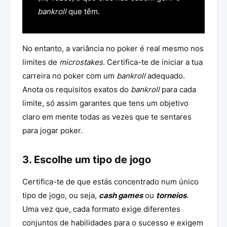
bankroll
que têm.
No entanto, a variância no poker é real mesmo nos
limites de
microstakes
. Certifica-te de iniciar a tua
carreira no poker com um
bankroll
adequado.
Anota os requisitos exatos do
bankroll
para cada
limite, só assim garantes que tens um objetivo
claro em mente todas as vezes que te sentares
para jogar poker.
3. Escolhe um tipo de jogo
Certifica-te de que estás concentrado num único
tipo de jogo, ou seja,
cash games
ou
torneios
.
Uma vez que, cada formato exige diferentes
conjuntos de habilidades para o sucesso e exigem