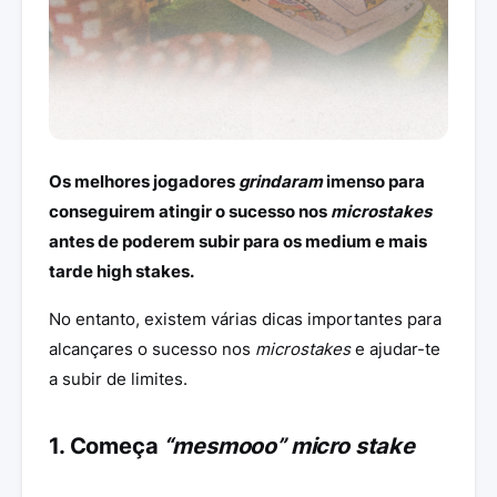
Os melhores jogadores
grindaram
imenso para
conseguirem atingir o sucesso nos
microstakes
antes de poderem subir para os medium e mais
tarde high stakes.
No entanto, existem várias dicas importantes para
alcançares o sucesso nos
microstakes
e ajudar-te
a subir de limites.
1. Começa
“mesmooo”
micro stake