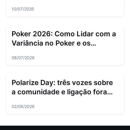
10/07/2026
Poker 2026: Como Lidar com a
Variância no Poker e os
Downswings
08/07/2026
Polarize Day: três vozes sobre
a comunidade e ligação fora
das mesas
02/06/2026