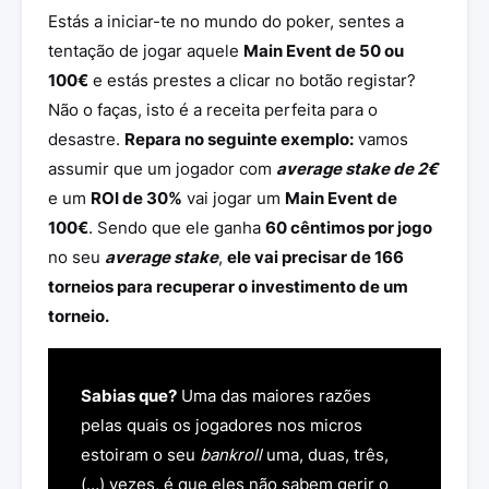
Estás a iniciar-te no mundo do poker, sentes a
tentação de jogar aquele
Main Event de 50 ou
100€
e estás prestes a clicar no botão registar?
Não o faças, isto é a receita perfeita para o
desastre.
Repara no seguinte exemplo:
vamos
assumir que um jogador com
average stake de 2€
e um
ROI de 30%
vai jogar um
Main Event de
100€
. Sendo que ele ganha
60 cêntimos por jogo
no seu
average stake
,
ele vai precisar de 166
torneios para recuperar o investimento de um
torneio.
Sabias que?
Uma das maiores razões
pelas quais os jogadores nos micros
estoiram o seu
bankroll
uma, duas, três,
(…) vezes, é que eles não sabem gerir o