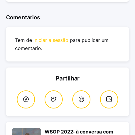
Comentários
Tem de
iniciar a sessão
para publicar um
comentário.
Partilhar
WSOP 2022: à conversa com