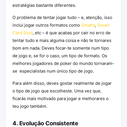
estratégias bastante diferentes.
O problema de tentar jogar tudo – e, atenção, isso
inclui jogar outros formatos como
Omaha
,
Seven
Card Stud
, etc – é que acabas por cair no erro de
tentar tudo e mais alguma coisa e não te tornares
bom em nada. Deves focar-te somente num tipo
de jogo e, se for o caso, um tipo de formato. Os
melhores jogadores de poker do mundo tornaram-
se especialistas num único tipo de jogo.
Para além disso, deves gostar realmente de jogar
o tipo de jogo que escolheste. Uma vez que,
ficarás mais motivado para jogar e melhorares o
teu jogo também.
4. Evolução Consistente