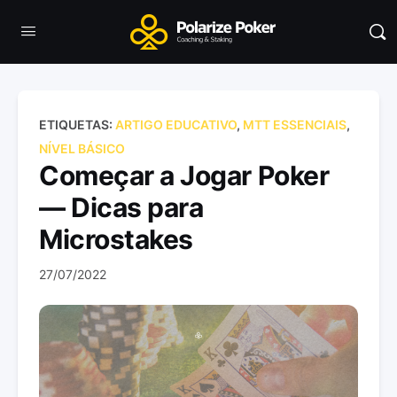
ETIQUETAS:
ARTIGO EDUCATIVO
,
MTT ESSENCIAIS
,
NÍVEL BÁSICO
Começar a Jogar Poker
— Dicas para
Microstakes
27/07/2022