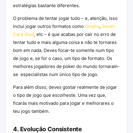
estratégias bastante diferentes.
O problema de tentar jogar tudo – e, atenção, isso
inclui jogar outros formatos como
Omaha
,
Seven
Card Stud
, etc – é que acabas por cair no erro de
tentar tudo e mais alguma coisa e não te tornares
bom em nada. Deves focar-te somente num tipo
de jogo e, se for o caso, um tipo de formato. Os
melhores jogadores de poker do mundo tornaram-
se especialistas num único tipo de jogo.
Para além disso, deves gostar realmente de jogar
o tipo de jogo que escolheste. Uma vez que,
ficarás mais motivado para jogar e melhorares o
teu jogo também.
4. Evolução Consistente