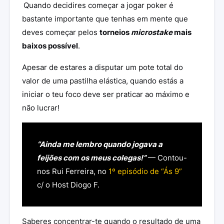
Quando decidires começar a jogar poker é
bastante importante que tenhas em mente que
deves começar pelos
torneios
microstake
mais
baixos possível
.
Apesar de estares a disputar um pote total do
valor de uma pastilha elástica, quando estás a
iniciar o teu foco deve ser praticar ao máximo e
não lucrar!
“Ainda me lembro quando jogava a
feijões com os meus colegas!”
— Contou-
nos Rui Ferreira, no
1º episódio de “Ás 9”
c/ o Host Diogo F.
Saberes concentrar-te quando o resultado de uma