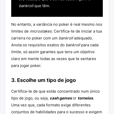
bankroll
que têm.
No entanto, a variância no poker é real mesmo nos
limites de
microstakes
. Certifica-te de iniciar a tua
carreira no poker com um
bankroll
adequado.
Anota os requisitos exatos do
bankroll
para cada
limite, só assim garantes que tens um objetivo
claro em mente todas as vezes que te sentares
para jogar poker.
3. Escolhe um tipo de jogo
Certifica-te de que estás concentrado num único
tipo de jogo, ou seja,
cash games
or
torneios
.
Uma vez que, cada formato exige diferentes
conjuntos de habilidades para o sucesso e exigem