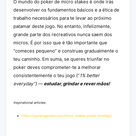
O mundo do poker de micro stakes é onde irás
desenvolver os fundamentos básicos e a ética de
trabalho necessários para te levar ao próximo
patamar deste jogo. No entanto, infelizmente,
grande parte dos recreativos nunca saem dos
micros. É por isso que é tão importante que
“comeces pequeno” e construas gradualmente o
teu caminho. Em suma, se queres triunfar no
poker deves comprometer-te a melhorar
consistentemente o teu jogo (“
1% better
everyday”) —
estudar, grindar e rever mãos!
Inspirational articles:
https://upswingpoker.com/micro-stakes-poker-strategy/