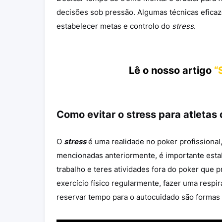
decisões sob pressão. Algumas técnicas efica
estabelecer metas e controlo do
stress
.
Lê o nosso artigo
“
Como evitar o stress para atletas
O
stress
é uma realidade no poker profissional
mencionadas anteriormente, é importante estabe
trabalho e teres atividades fora do poker que 
exercício físico regularmente, fazer uma respir
reservar tempo para o autocuidado são formas 