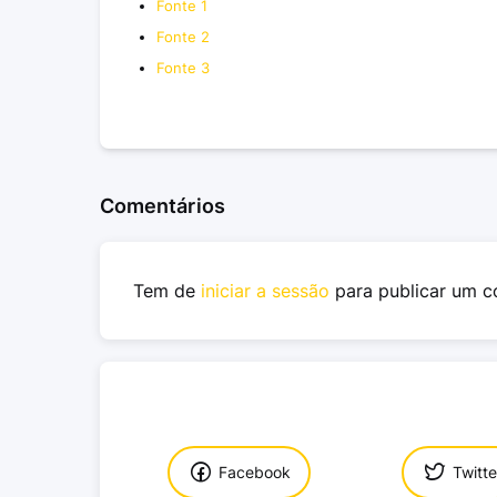
Fonte 1
Fonte 2
Fonte 3
Comentários
Tem de
iniciar a sessão
para publicar um c
Facebook
Twitte