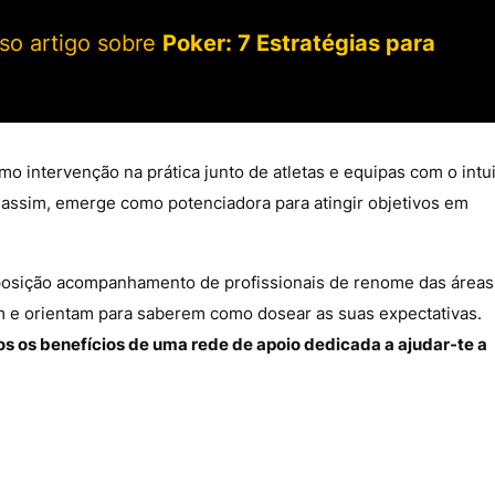
so artigo sobre
Poker: 7 Estratégias para
o intervenção na prática junto de atletas e equipas com o intu
assim, emerge como potenciadora para atingir objetivos em
sposição acompanhamento de profissionais de renome das áreas
m e orientam para saberem como dosear as suas expectativas.
s os benefícios de uma rede de apoio dedicada a ajudar-te a