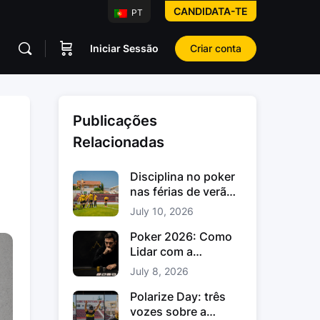
CANDIDATA-TE
PT
Iniciar Sessão
Criar conta
Publicações
Relacionadas
Disciplina no poker
nas férias de verão:
como manter o foco
July 10, 2026
Poker 2026: Como
Lidar com a
Variância no Poker e
July 8, 2026
os Downswings
Polarize Day: três
vozes sobre a