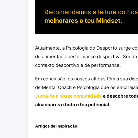
Recomendamos a leitura do nos
melhorares o teu Mindset
.
Atualmente, a Psicologia do Desporto surge com
de aumentar a performance desportiva. Sendo 
contexto desportivo e de performance.
Em conclusão, os nossos atletas têm à sua di
de Mental Coach e Psicologia que os encoraja
Junta-te à nossa comunidade
e descobre todo
alcançares o todo o teu potencial.
Artigos de inspiração: