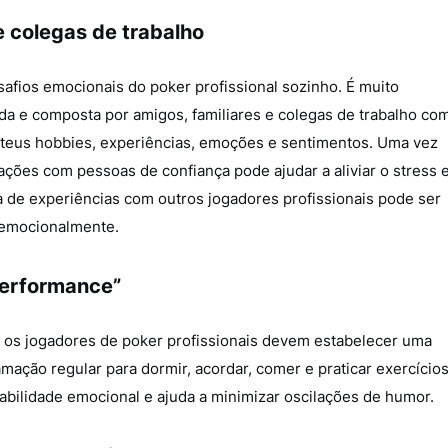
e colegas de trabalho
afios emocionais do poker profissional sozinho. É muito
da e composta por amigos, familiares e colegas de trabalho co
teus hobbies, experiências, emoções e sentimentos. Uma vez
ações com pessoas de confiança pode ajudar a aliviar o stress 
ca de experiências com outros jogadores profissionais pode ser
 emocionalmente.
 performance”
e, os jogadores de poker profissionais devem estabelecer uma
ramação regular para dormir, acordar, comer e praticar exercício
tabilidade emocional e ajuda a minimizar oscilações de humor.