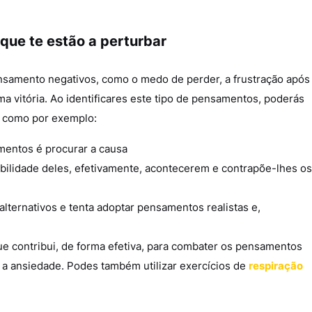
que te estão a perturbar
ensamento negativos, como o medo de perder, a frustração após
a vitória. Ao identificares este tipo de pensamentos, poderás
s, como por exemplo:
mentos é procurar a causa
bilidade deles, efetivamente, acontecerem e contrapõe-lhes os
lternativos e tenta adoptar pensamentos realistas e,
e contribui, de forma efetiva, para combater os pensamentos
 a ansiedade. Podes também utilizar exercícios de
respiração