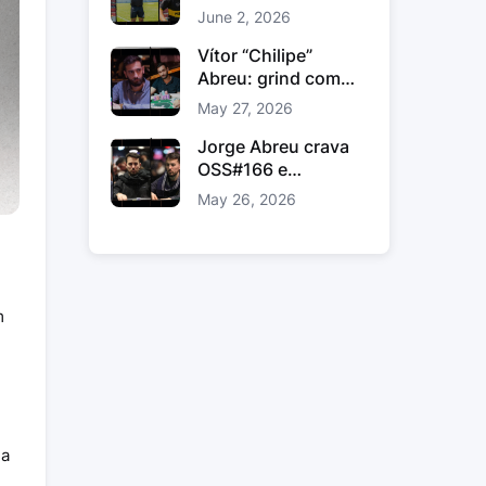
comunidade e
June 2, 2026
ligação fora das
mesas
Vítor “Chilipe”
Abreu: grind com
método, estudo e
May 27, 2026
volume inteligente
Jorge Abreu crava
OSS#166 e
conquista prémio
May 26, 2026
gordo na WPN
m
ia