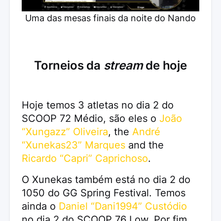
Uma das mesas finais da noite do Nando
Torneios da
stream
de hoje
Hoje temos 3 atletas no dia 2 do
SCOOP 72 Médio, são eles o
João
“Xungazz” Oliveira
, the
André
“Xunekas23” Marques
and the
Ricardo “Capri” Caprichoso
.
O Xunekas também está no dia 2 do
1050 do GG Spring Festival. Temos
ainda o
Daniel “Dani1994” Custódio
no dia 2 do SCOOP 76 Low. Por fim,