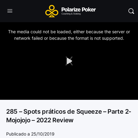
This
is
a
The media could not be loaded, either because the server or
modal
window.
network failed or because the format is not supported.
Play
Video
285 – Spots práticos de Squeeze – Parte 2-
Mojojojo – 2022 Review
Publicado a 25/10/2019