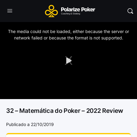
This
is
a
The media could not be loaded, either because the server or
modal
window.
network failed or because the format is not supported.
Play
Video
32 – Matemática do Poker – 2022 Review
Publicado a 22/10/2019