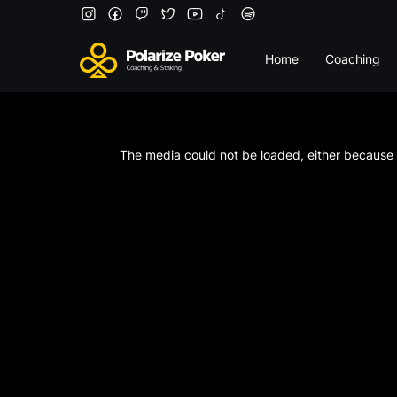
Home
Coaching
This
is
a
The media could not be loaded, either because t
modal
window.