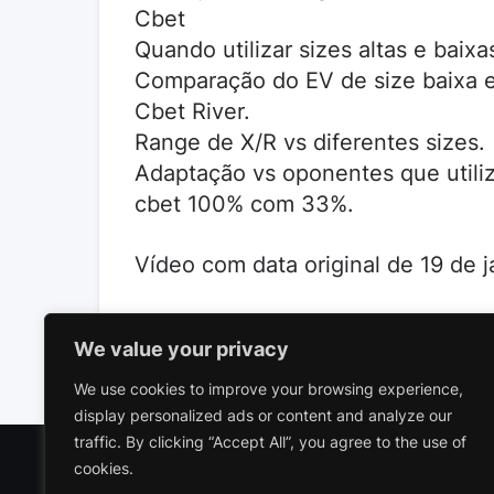
Cbet
Quando utilizar sizes altas e baixa
Comparação do EV de size baixa e 
Cbet River.
Range de X/R vs diferentes sizes.
Adaptação vs oponentes que utiliza
cbet 100% com 33%.
Vídeo com data original de 19 de j
We value your privacy
We use cookies to improve your browsing experience,
display personalized ads or content and analyze our
traffic. By clicking “Accept All”, you agree to the use of
cookies.
Polariz