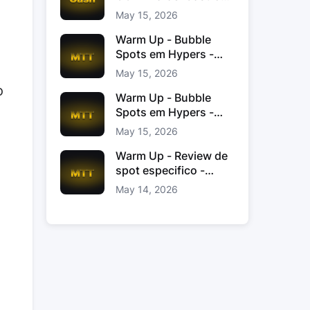
Jacinto
May 15, 2026
Warm Up - Bubble
Spots em Hypers -
João “JoaoChef“
May 15, 2026
Branco
o
Warm Up - Bubble
Spots em Hypers -
João JoaoChef
May 15, 2026
Branco
Warm Up - Review de
spot especifico -
xinas85
May 14, 2026