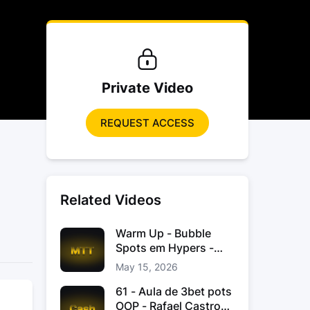
Private Video
REQUEST ACCESS
Related Videos
Warm Up - Bubble
Spots em Hypers -
João “JoaoChef“
May 15, 2026
Branco
61 - Aula de 3bet pots
OOP - Rafael Castro